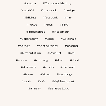
corona
Corporate Identity
covid-19
crosswalk
design
Editing
facebook
film
house
Ideas
IMAX
infographic
instagram
Laboratory
Logo
Originals
parody
photography
posting
Presentation
Product
reel
review
running
shoe
short
star wars
studio
thailand
travel
Video
weddings
work
จุฬา
สตูดิโอถ่ายภาพ
สามย่าน
ออกแบบ Logo