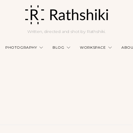
Written, directed and shot by Rathshiki.
PHOTOGRAPHY
BLOG
WORKSPACE
ABOU