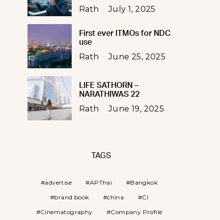
Rath
July 1, 2025
First ever ITMOs for NDC
use
Rath
June 25, 2025
LIFE SATHORN –
NARATHIWAS 22
Rath
June 19, 2025
TAGS
advertise
APThai
Bangkok
brand book
china
CI
Cinematography
Company Profile