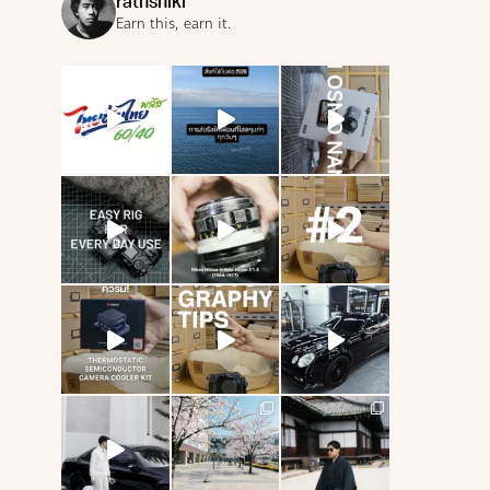
rathshiki
Earn this, earn it.