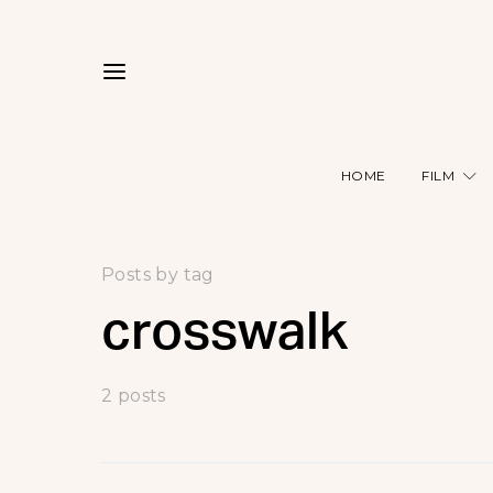
HOME
FILM
Posts by tag
crosswalk
2 posts