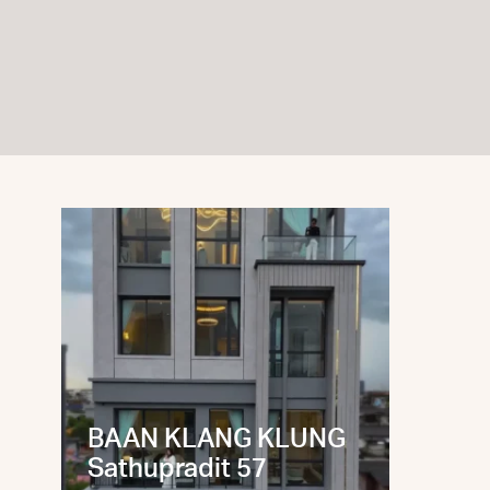
BAAN KLANG KLUNG
After
Sathupradit 57
VIII