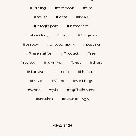
Editing
facebook
film
house
Ideas
IMAX
infographic
instagram
Laboratory
Logo
Originals
parody
photography
posting
Presentation
Product
reel
review
running
shoe
short
star wars
studio
thailand
travel
Video
weddings
work
จุฬา
สตูดิโอถ่ายภาพ
สามย่าน
ออกแบบ Logo
SEARCH