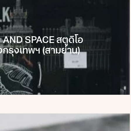
ND SPACE สตูดิโอ
กรุงเทพฯ (สามย่าน)