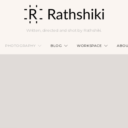
Written, directed and shot by Rathshiki.
PHOTOGRAPHY
BLOG
WORKSPACE
ABOU