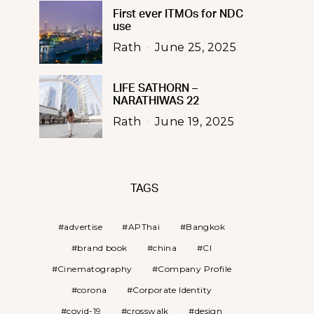
First ever ITMOs for NDC
use
Rath
June 25, 2025
LIFE SATHORN –
NARATHIWAS 22
Rath
June 19, 2025
TAGS
advertise
APThai
Bangkok
brand book
china
CI
Cinematography
Company Profile
corona
Corporate Identity
covid-19
crosswalk
design