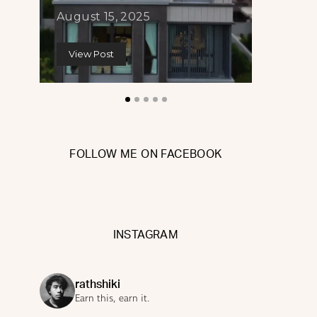
August 15, 2025
July 15,
View Post
View Po
FOLLOW ME ON FACEBOOK
INSTAGRAM
rathshiki
Earn this, earn it.