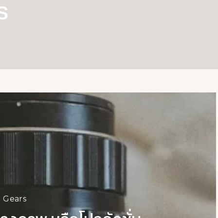
s
d Gears