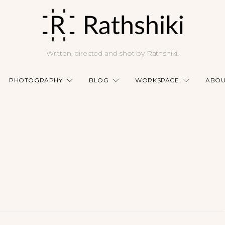
Written, directed and shot by Rathshiki.
PHOTOGRAPHY
BLOG
WORKSPACE
ABOU