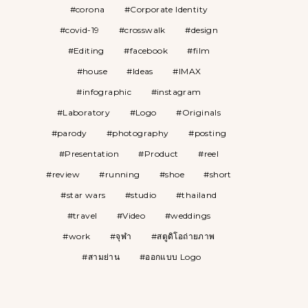
corona
Corporate Identity
covid-19
crosswalk
design
Editing
facebook
film
house
Ideas
IMAX
infographic
instagram
Laboratory
Logo
Originals
parody
photography
posting
Presentation
Product
reel
review
running
shoe
short
star wars
studio
thailand
travel
Video
weddings
work
จุฬา
สตูดิโอถ่ายภาพ
สามย่าน
ออกแบบ Logo