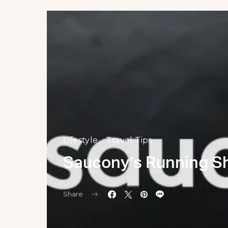
Lifestyle
Travel Tips
Saucony’s Running S
Share