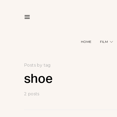
HOME
FILM
Posts by tag
shoe
2 posts