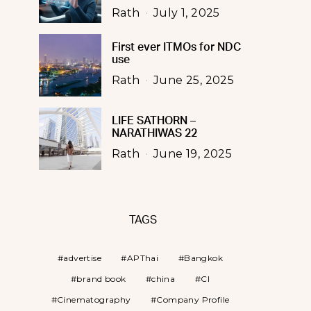
Rath
July 1, 2025
First ever ITMOs for NDC
use
Rath
June 25, 2025
LIFE SATHORN –
NARATHIWAS 22
Rath
June 19, 2025
TAGS
advertise
APThai
Bangkok
brand book
china
CI
Cinematography
Company Profile