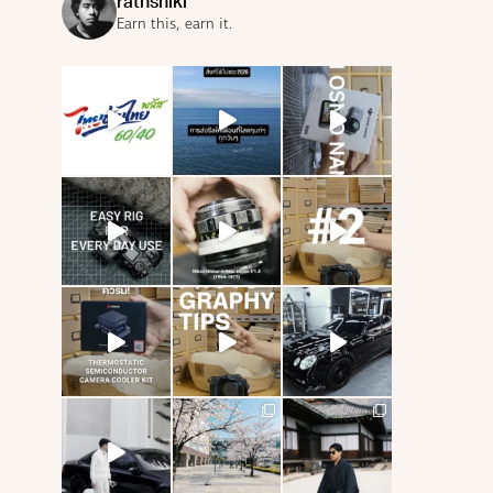
rathshiki
Earn this, earn it.