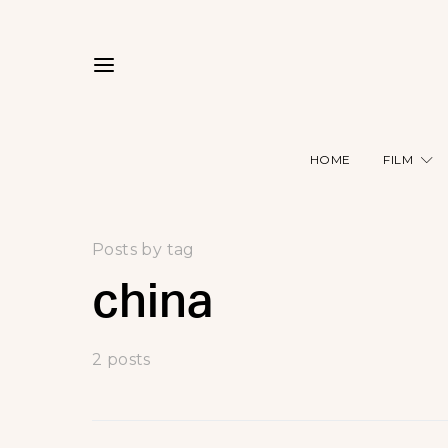
HOME
FILM
Posts by tag
china
2 posts