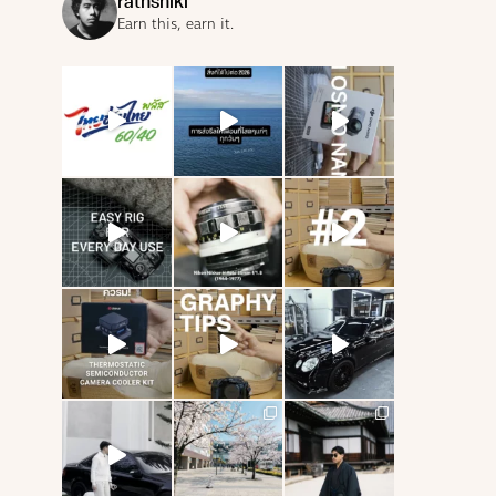
rathshiki
Earn this, earn it.