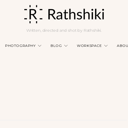
Written, directed and shot by Rathshiki.
PHOTOGRAPHY
BLOG
WORKSPACE
ABOU