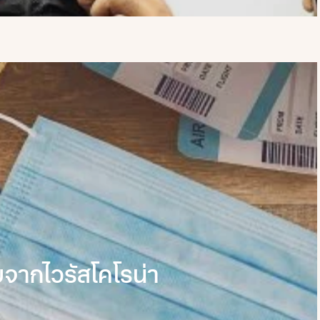
ยจากไวรัสโคโรน่า