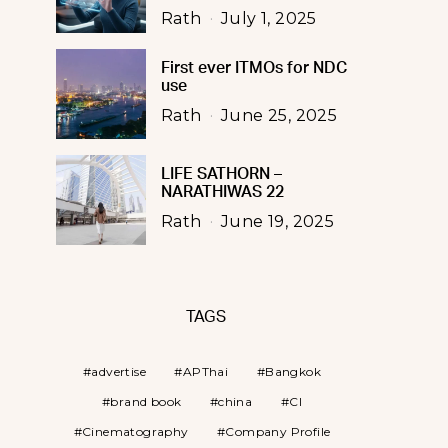
Rath
July 1, 2025
First ever ITMOs for NDC
use
Rath
June 25, 2025
LIFE SATHORN –
NARATHIWAS 22
Rath
June 19, 2025
TAGS
advertise
APThai
Bangkok
brand book
china
CI
Cinematography
Company Profile