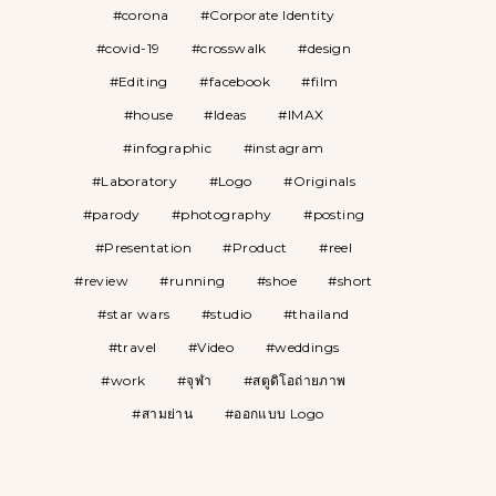
corona
Corporate Identity
covid-19
crosswalk
design
Editing
facebook
film
house
Ideas
IMAX
infographic
instagram
Laboratory
Logo
Originals
parody
photography
posting
Presentation
Product
reel
review
running
shoe
short
star wars
studio
thailand
travel
Video
weddings
work
จุฬา
สตูดิโอถ่ายภาพ
สามย่าน
ออกแบบ Logo