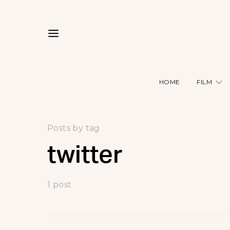
HOME
FILM
Posts by tag
twitter
1 post