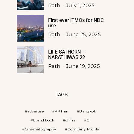
Rath
July 1, 2025
First ever ITMOs for NDC
use
Rath
June 25, 2025
LIFE SATHORN –
NARATHIWAS 22
Rath
June 19, 2025
TAGS
advertise
APThai
Bangkok
brand book
china
CI
Cinematography
Company Profile