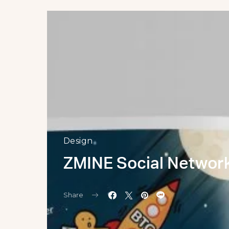
Design
ZMINE Social Networ
Share