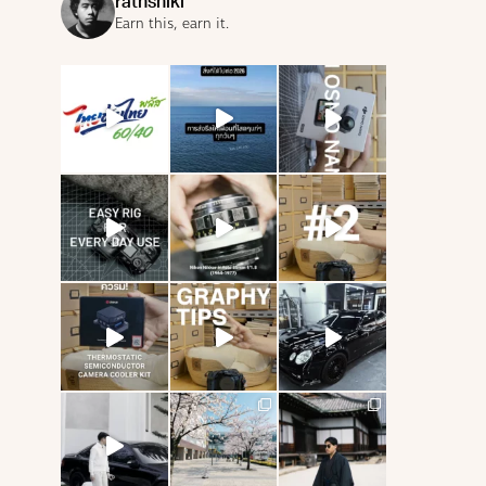
rathshiki
Earn this, earn it.