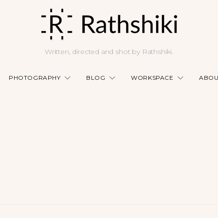
Written, directed and shot by Rathshiki.
PHOTOGRAPHY
BLOG
WORKSPACE
ABOU