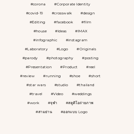
corona
Corporate Identity
covid-19
crosswalk
design
Editing
facebook
film
house
Ideas
IMAX
infographic
instagram
Laboratory
Logo
Originals
parody
photography
posting
Presentation
Product
reel
review
running
shoe
short
star wars
studio
thailand
travel
Video
weddings
work
จุฬา
สตูดิโอถ่ายภาพ
สามย่าน
ออกแบบ Logo