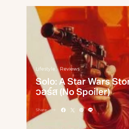
Lifestyle
Reviews
Solo: A Star Wars Sto
วอร์ส (No Spoiler)
Share