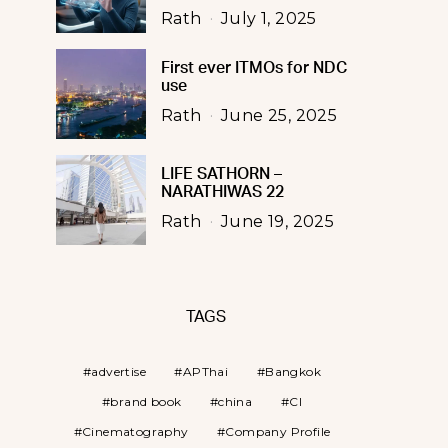
Rath
July 1, 2025
First ever ITMOs for NDC
use
Rath
June 25, 2025
LIFE SATHORN –
NARATHIWAS 22
Rath
June 19, 2025
TAGS
advertise
APThai
Bangkok
brand book
china
CI
Cinematography
Company Profile