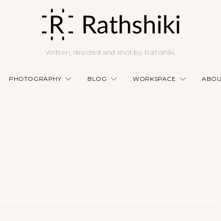
Written, directed and shot by Rathshiki.
PHOTOGRAPHY
BLOG
WORKSPACE
ABOU