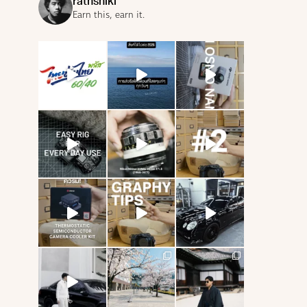
rathshiki
Earn this, earn it.