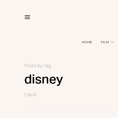
HOME
FILM
Posts by tag
disney
1 post