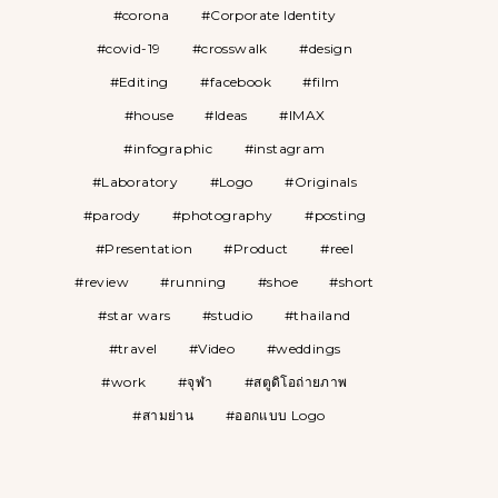
corona
Corporate Identity
covid-19
crosswalk
design
Editing
facebook
film
house
Ideas
IMAX
infographic
instagram
Laboratory
Logo
Originals
parody
photography
posting
Presentation
Product
reel
review
running
shoe
short
star wars
studio
thailand
travel
Video
weddings
work
จุฬา
สตูดิโอถ่ายภาพ
สามย่าน
ออกแบบ Logo