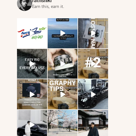
rathshiki
Earn this, earn it.