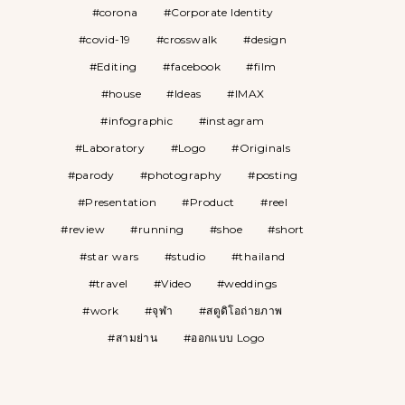
corona
Corporate Identity
covid-19
crosswalk
design
Editing
facebook
film
house
Ideas
IMAX
infographic
instagram
Laboratory
Logo
Originals
parody
photography
posting
Presentation
Product
reel
review
running
shoe
short
star wars
studio
thailand
travel
Video
weddings
work
จุฬา
สตูดิโอถ่ายภาพ
สามย่าน
ออกแบบ Logo