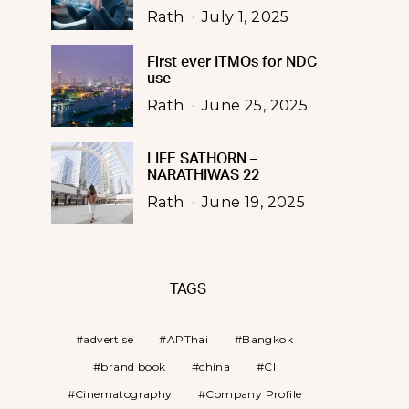
Rath
July 1, 2025
First ever ITMOs for NDC
use
Rath
June 25, 2025
LIFE SATHORN –
NARATHIWAS 22
Rath
June 19, 2025
TAGS
advertise
APThai
Bangkok
brand book
china
CI
Cinematography
Company Profile