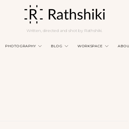
Written, directed and shot by Rathshiki.
PHOTOGRAPHY
BLOG
WORKSPACE
ABOU