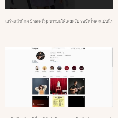
เสร็จแล้วก็กด Share ที่มุมขวาบนได้เลยครับ รออัพโหลดแปบนึง