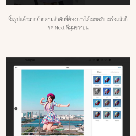
จิ้มรูปแล้วลากย้ายตามลำดับที่ต้องการได้เลยครับ เสร็จแล้วก็
กด Next ที่มุมขวาบน