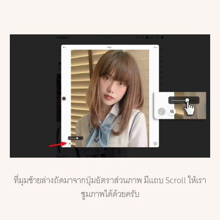
ที่มุมซ้ายล่างถัดมาจากปุ่มอัตราส่วนภาพ มีแถบ Scroll ให้เรา
ซูมภาพได้ด้วยครับ