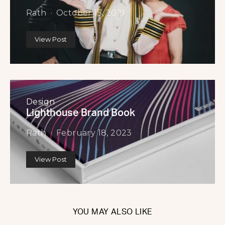
Rath
October 15, 2021
View Post
Design
Lighthouse Brand Book
Rath
February 18, 2023
View Post
YOU MAY ALSO LIKE