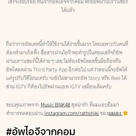
เสร็จเรียบร้อย ทีนี้เราก็อัพไอจีจากคอม หรืออัพผ่านบราวเซอร์
ได้แล้ว
ถือว่าการอัพเดทนี้ทำให้ใช้งานได้ง่ายขึ้นมาก โดยเฉพาะกับคนที่
ต้องทำมาเก็ตติ้ง สื่อสารผ่านไอจี พอทำรูปในคอมเสร็จก็อัพ
ผ่านบราวเซอร์นี้ได้ง่าย ๆ เลย ไม่ต้องอัพโหลดขึ้นมือถือหรือ
อัพโหลดผ่าน Third Party App อีกต่อไป แต่ว่าตอนนี้จะอัพได้
แค่รูปกับวีดีโอนะครับ จะยังไม่สามารถอัพ Story หรือ Reel ได้
ส่วน IGTV ก็ต้องไปอัพผ่านแอพ IGTV เหมือนเดิมครับ
ขอบคุณภาพจาก
Music BNK48
สุดน่ารัก ที่ผมแอบยืมมา
ทำการทดสอบผ่าน
instagram.com/rathshiki
ของ
ผมเอง
#อัพไอจีจากคอม