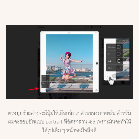
ตรงมุมซ้ายล่างจะมีปุ่มให้เลือกอัตราส่วนของภาพครับ สำหรับ
ผมจะชอบอัพแบบ portrait ที่อัตราส่วน 4:5 เพราะมันจะทำให้
ได้รูปเต็ม ๆ หน้าจอมือถือดี